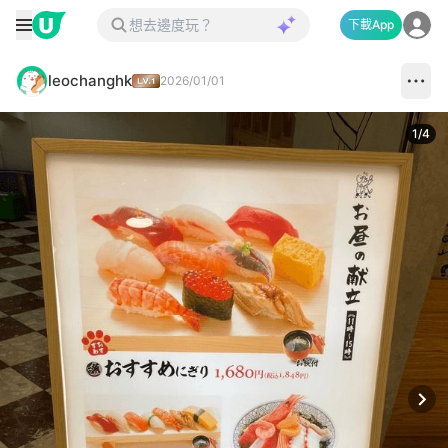
下載App
leochanghk
2026/01/01
1
/
4
Next