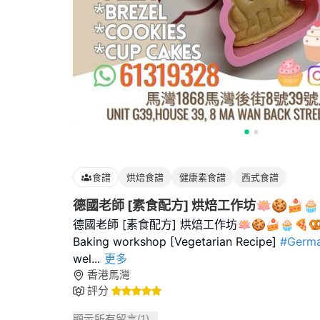
食譜
烘焙食譜
健康素食譜
西式食譜
德國老師 [素食配方] 烘焙工作坊🪷🍪🍰🧁
德國老師 [素食配方] 烘焙工作坊🪷🍪🍰🧁🍕🥨
Baking workshop [Vegetarian Recipe]
#Germ
wel
...
更多
香港馬灣
評分
顯示所有留言(
1
)...