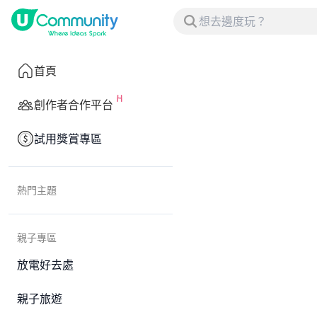
首頁
創作者合作平台
試用獎賞專區
熱門主題
親子專區
放電好去處
親子旅遊