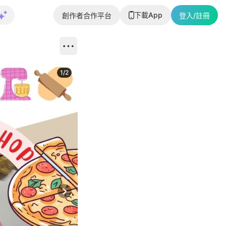
下載App
創作者合作平台
登入/註冊
1
/
2
即睇更多社
Next slide
返回帖文