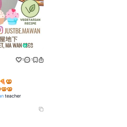
1
1
🍕🥨
🥨🥨
an
teacher