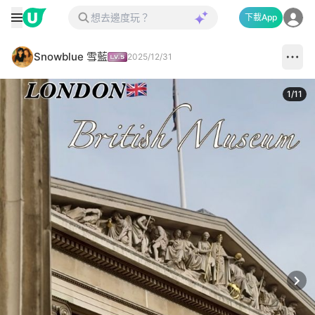
下載App
Snowblue 雪藍
2025/12/31
1
/
11
Next