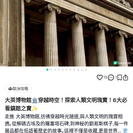
15
1
歐洲攻略
大英博物館🏛️穿越時空！探索人類文明瑰寶！6大必
看鎮館之寶✨
走進 大英博物館,彷彿穿越時光隧道,與人類文明的瑰寶相
遇｡從解碼古埃及的羅塞塔石碑,到神秘的劉易斯棋子,每一件
展品都在低語著歷史的故事｡這裡不僅是收藏,更是世界
...
更