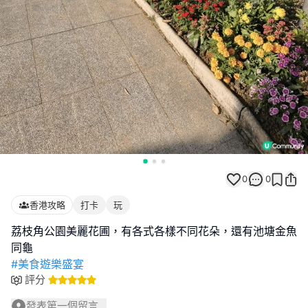
0
0
香港攻略
打卡
玩
荔枝角公園美麗花圃，有各式各樣不同花朵，還有池塘金魚
#美食遊樂盛宴
評分
發表第一個留言...