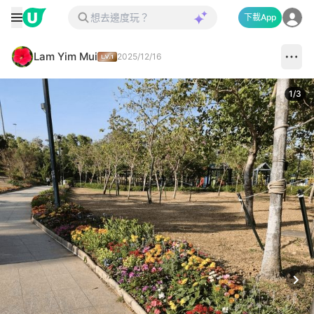
下載App
Lam Yim Mui
2025/12/16
1
/
3
Next