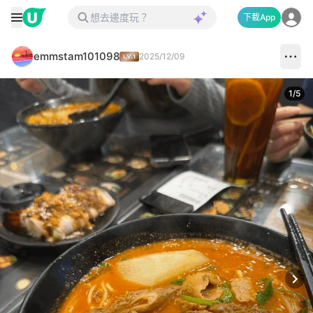
下載App
emmstam101098
2025/12/09
1
/
5
Next