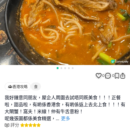
0
0
香港攻略
食
我好鐘意同朋友，屋企人周圍去試唔同既美食！！！正餐
啦，甜品啦，有啲係香港食，有啲係返上去北上食！！！有
大閘蟹！窩夫！米線！仲有牛舌意粉！
呢幾張圖都係美食精選，
...
更多
評分