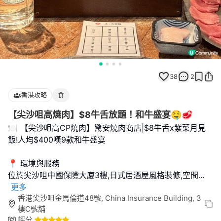
38
2
香港攻略
食
【尖沙咀高燒肉】$8牛舌放題！和牛盛宴🤤🥩
🍽️ 【尖沙咀高CP燒肉】驚安燒肉商店|$8牛舌x紫菜月見
飯!人均$400嘆9款和牛盛宴
📍 環境與服務
位於尖沙咀中國保險大廈3樓,日式居酒屋風格裝修,空間
...
更多
香港尖沙咀金馬倫道48號, China Insurance Building, 3
樓C號舖
評分