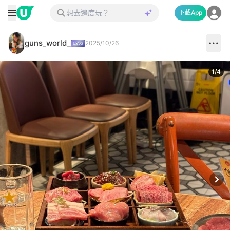
下載App
guns_world_
2025/10/26
1
/
4
Next