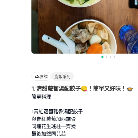
食譜
廚娘系列
1. 清甜蘿蔔湯配餃子😋！簡單又好味！🍲
簡單料理
1青紅蘿蔔豬骨湯配餃子
與青紅蘿蔔加西施骨
同埋花生瑤柱一齊煲
最後加鹽同芫茜