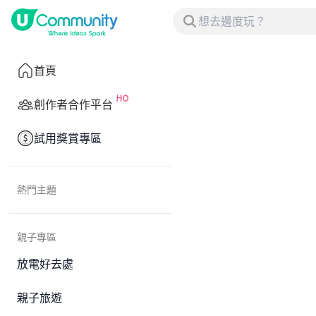
首頁
創作者合作平台
試用獎賞專區
熱門主題
親子專區
放電好去處
親子旅遊