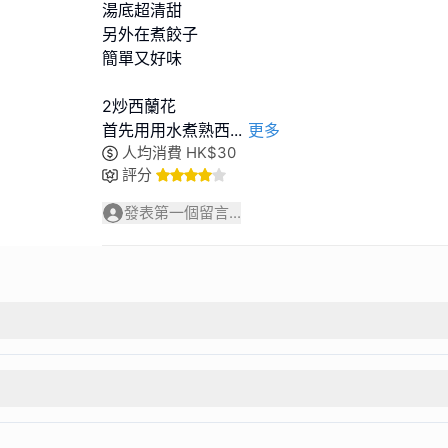
湯底超清甜
另外在煮餃子
簡單又好味
2炒西蘭花
首先用用水煮熟西
...
更多
人均消費
HK$
30
評分
發表第一個留言...