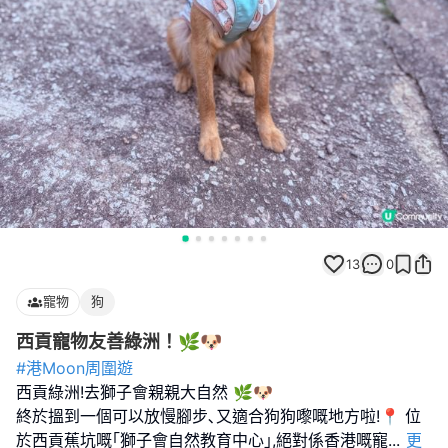
13
0
寵物
狗
西貢寵物友善綠洲！🌿🐶
#港Moon周圍遊
西貢綠洲!去獅子會親親大自然 🌿🐶
終於搵到一個可以放慢腳步､又適合狗狗嚟嘅地方啦!📍 位
於西貢蕉坑嘅｢獅子會自然教育中心｣,絕對係香港嘅寵
...
更