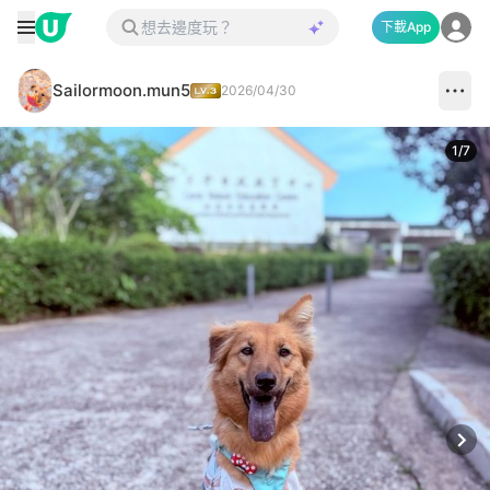
下載App
Sailormoon.mun5
2026/04/30
1
/
7
Next