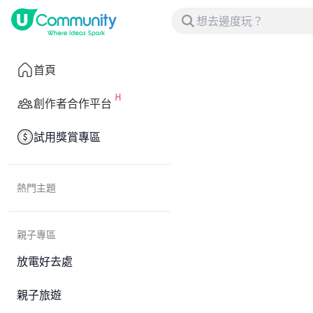
首頁
創作者合作平台
試用獎賞專區
熱門主題
親子專區
放電好去處
親子旅遊