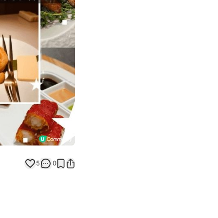
Next slide
5
0