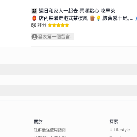
👨‍👩‍👧‍👦 週日和家人一起去 蔡瀾點心 吃早茶
🏮 店內裝潢走港式茶樓風 🪵💡,懷舊感十足｡
...
評分
發表第一個留言...
關於
探索
社群最強使用指南
U Lifestyle