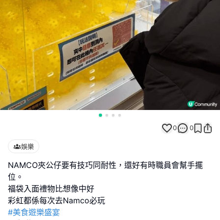
0
0
娛樂
NAMCO夾公仔要有技巧同耐性，還好有時職員會幫手擺
位。
福袋入面禮物比想像中好
#美食遊樂盛宴