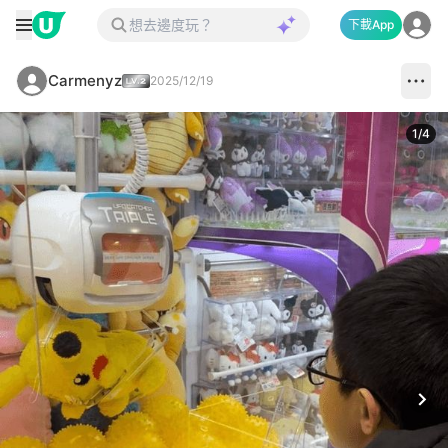
下載App
Carmenyz
2025/12/19
1
/
4
Next