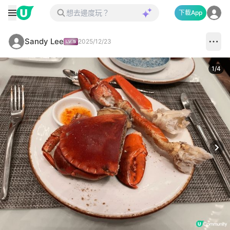
下載App
Sandy Lee
2025/12/23
1
/
4
Next