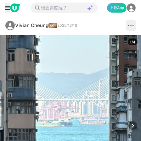
下載App
Vivian Cheung
2025/12/18
1
/
4
Next