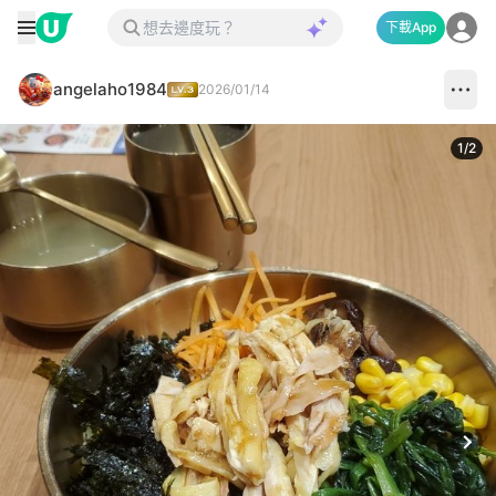
下載App
angelaho1984
2026/01/14
1
/
2
Next