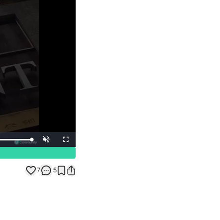
Unmute
Fullscreen
7
5