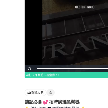
Loaded
:
Replay
100.00%
打卡即賞超市現金券！
香港攻略
食
鏞記必食 💕 招牌炭燒黑鬃鵝