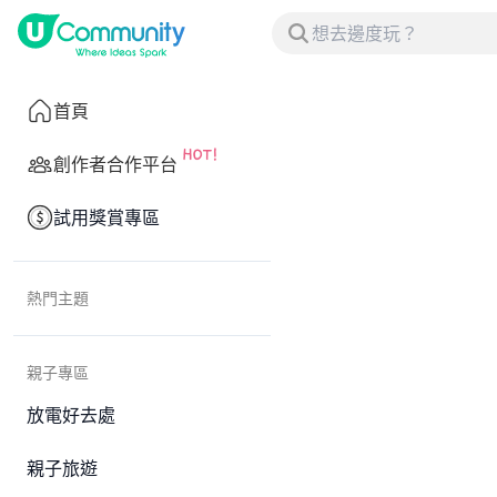
首頁
創作者合作平台
試用獎賞專區
熱門主題
親子專區
放電好去處
親子旅遊