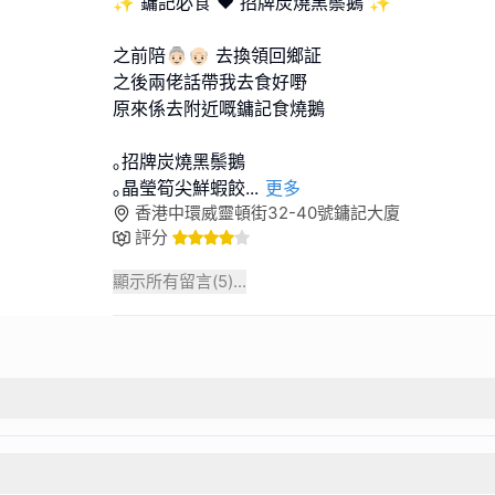
✨ 鏞記必食 ♥ 招牌炭燒黑鬃鵝 ✨
之前陪👵🏻👴🏻 去換領回鄉証
之後兩佬話帶我去食好嘢
原來係去附近嘅鏞記食燒鵝
｡招牌炭燒黑鬃鵝
｡晶瑩筍尖鮮蝦餃
...
更多
香港中環威靈頓街32-40號鏞記大廈
評分
顯示所有留言(
5
)...