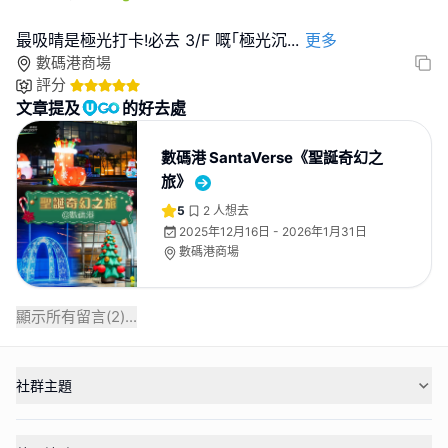
最吸晴是極光打卡!必去 3/F 嘅｢極光沉
...
更多
數碼港商場
評分
文章提及
的好去處
數碼港 SantaVerse《聖誕奇幻之
旅》
5
2
人想去
2025年12月16日 - 2026年1月31日
數碼港商場
顯示所有留言(
2
)...
社群主題