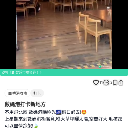
Loaded
:
Unmute
100.00%
打卡即賞超市現金券！
11
2
香港攻略
打卡
數碼港打卡新地方
不用飛北歐!數碼港睇極光🌌假日必去!🤩
上星期來到數碼港極寫意,喺大草坪曬太陽,空間好大,毛孩都
可以盡情跑架!🍃