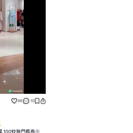
Unmute
96
10

,100蚊無門檻券❀