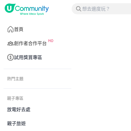
首頁
創作者合作平台
試用獎賞專區
熱門主題
親子專區
放電好去處
親子旅遊