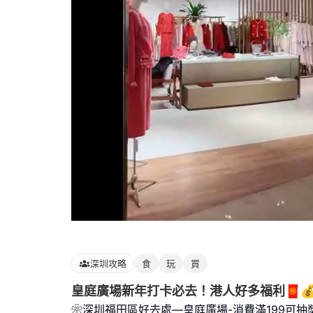
Loaded
:
100.00%
深圳攻略
食
玩
買
皇庭廣場新年打卡必去！港人好多福利🧧
❀深圳福田區好去處—皇庭廣場-消費滿199可抽獎