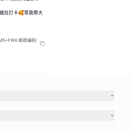
瘋狂打卡🥰等我帶大
+FW4 邮政编码: