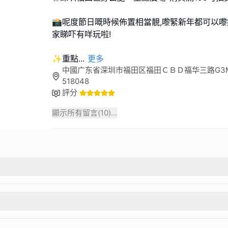
📸呢度節日嘅時候佈置相當靚,嚟緊新年都可以嚟
家睇吓有咩玩啦!
✨重點
...
更多
中國广东省深圳市福田区福田ＣＢＤ福华三路G3M5
518048
評分
顯示所有留言(
10
)...