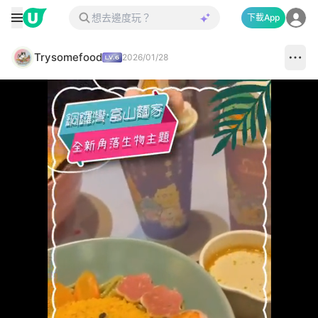
下載App
Trysomefood
2026/01/28