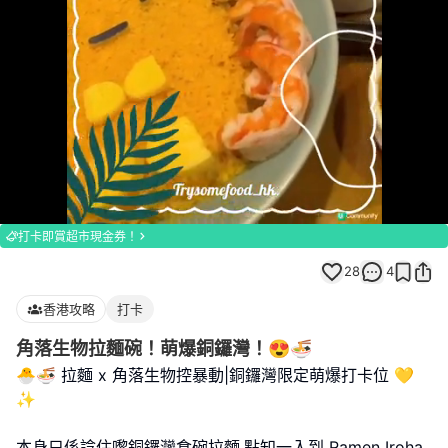
Loaded
:
Unmute
100.00%
打卡即賞超市現金券！
28
4
香港攻略
打卡
角落生物拉麵碗！萌爆銅鑼灣！😍🍜
🐣🍜 拉麵 x 角落生物控暴動|銅鑼灣限定萌爆打卡位 💛
✨
本身只係諗住嚟銅鑼灣食碗拉麵,點知一入到 Ramen Iroha