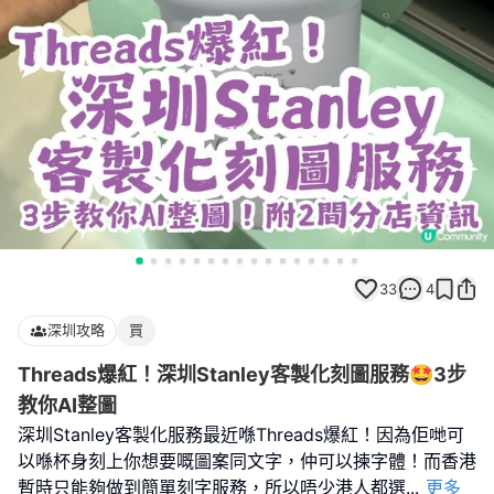
33
4
深圳攻略
買
Threads爆紅！深圳Stanley客製化刻圖服務🤩3步
教你AI整圖
深圳Stanley客製化服務最近喺Threads爆紅！因為佢哋可
以喺杯身刻上你想要嘅圖案同文字，仲可以揀字體！而香港
暫時只能夠做到簡單刻字服務，所以唔少港人都選
...
更多