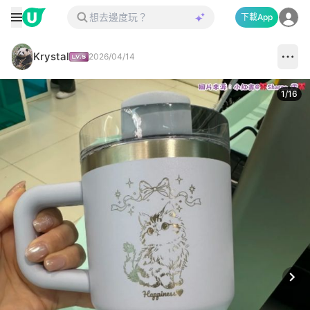
下載App
Krystal
2026/04/14
1
/
16
Next