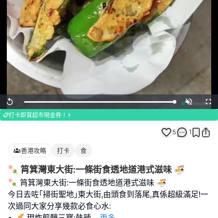
Loaded
:
Replay
Unmute
Full
100.00%
打卡即賞超市現金券！
5
1
香港攻略
打卡
食
🍡 筲箕灣東大街:一條街食透地道港式滋味 🍜
🍡 筲箕灣東大街:一條街食透地道港式滋味 🍜
今日去咗｢掃街聖地｣東大街,由頭食到落尾,真係超級滿足!一
次過同大家分享幾款必食心水:
• 🥖 現炸煎釀三寶:熱辣
...
更多