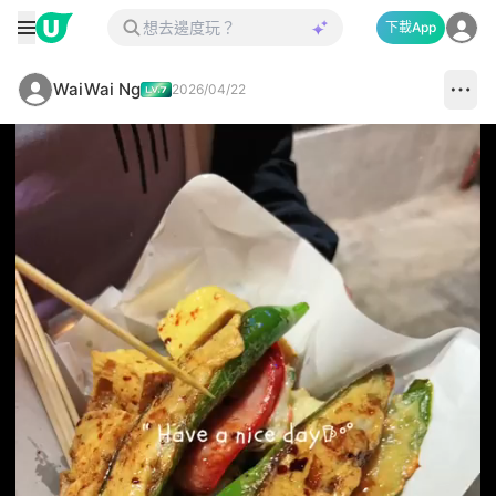
下載App
WaiWai Ng
2026/04/22