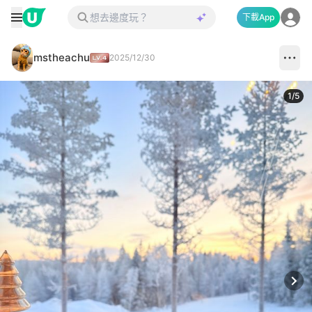
下載App
mstheachu
2025/12/30
1
/
5
Next