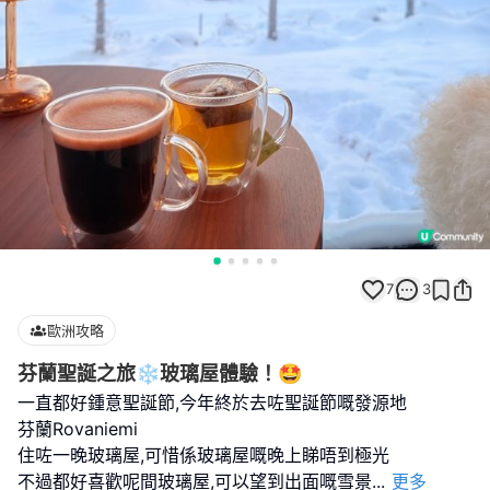
7
3
歐洲攻略
芬蘭聖誕之旅❄️玻璃屋體驗！🤩
一直都好鍾意聖誕節,今年終於去咗聖誕節嘅發源地
芬蘭Rovaniemi
住咗一晚玻璃屋,可惜係玻璃屋嘅晚上睇唔到極光
不過都好喜歡呢間玻璃屋,可以望到出面嘅雪景
...
更多