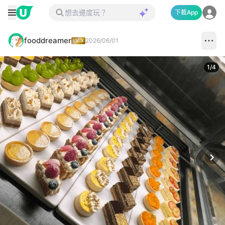
下載App
fooddreamer
2026/06/01
1
/
4
Next