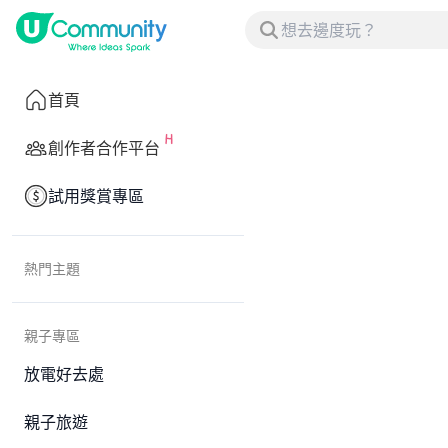
首頁
創作者合作平台
試用獎賞專區
熱門主題
親子專區
放電好去處
親子旅遊