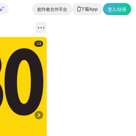
下載App
創作者合作平台
登入/註冊
1
/
2
即睇更多社
Next slide
返回帖文