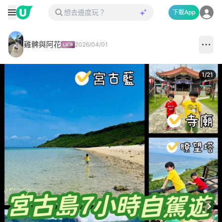
下載App
雞髀與阿花
2026/04/01
1
/
21
Next