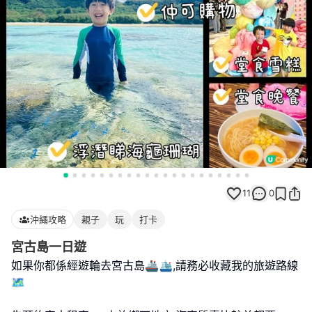
11
0
沖繩攻略
親子
玩
打卡
宮古島一日遊
如果你都係經遊輪去宮古島🚢🛳️,請務必收藏我的旅遊路線
🗺️