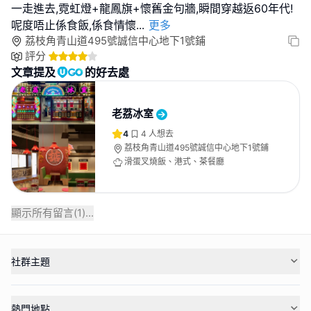
一走進去,霓虹燈+龍鳳旗+懷舊金句牆,瞬間穿越返60年代!
呢度唔止係食飯,係食情懷
...
更多
荔枝角青山道495號誠信中心地下1號鋪
評分
文章提及
的好去處
老荔冰室
4
4
人想去
荔枝角青山道495號誠信中心地下1號鋪
滑蛋叉燒飯、港式、茶餐廳
顯示所有留言(
1
)...
社群主題
熱門地點