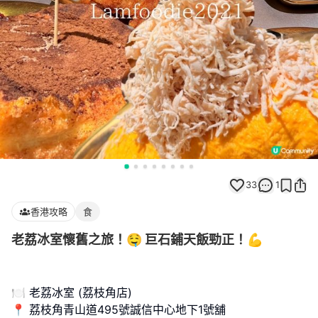
33
1
香港攻略
食
老荔冰室懷舊之旅！🤤 巨石鋪天飯勁正！💪
🍽️ 老荔冰室 (荔枝角店)
📍 荔枝角青山道495號誠信中心地下1號舖