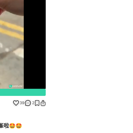
Unmute
39
2
峯啦🤩🤩