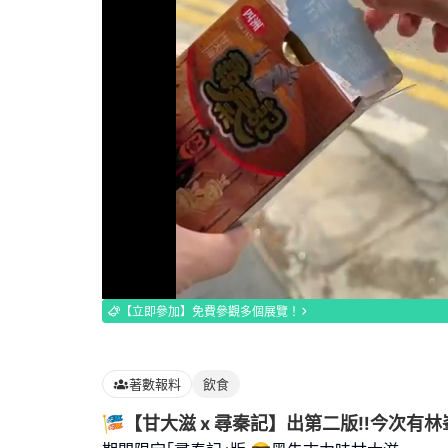
Loaded
:
100.00%
【立即參加】免費參觀多個展覽！
著數報料
飲食
🎏【甘大滋 x 尋秦記】出第二版‼️今次有林