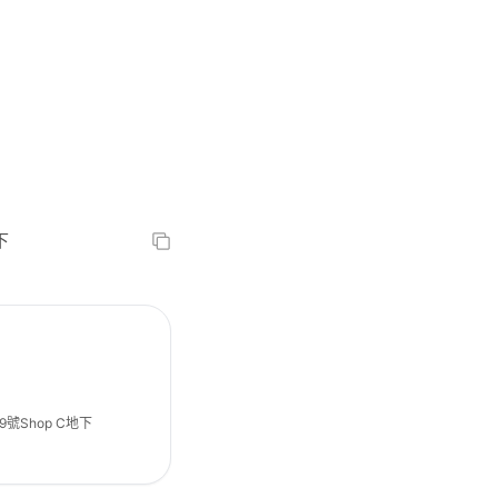
下
9號Shop C地下