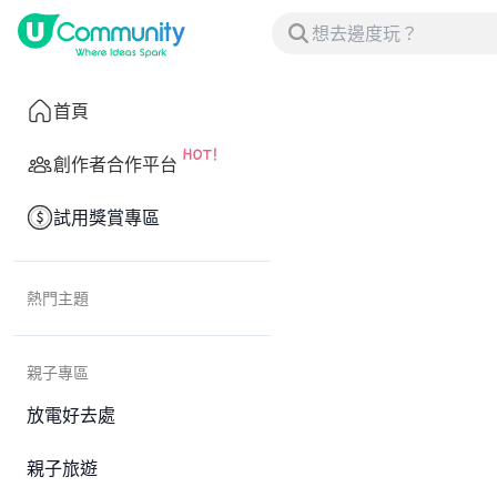
首頁
創作者合作平台
試用獎賞專區
熱門主題
親子專區
放電好去處
親子旅遊