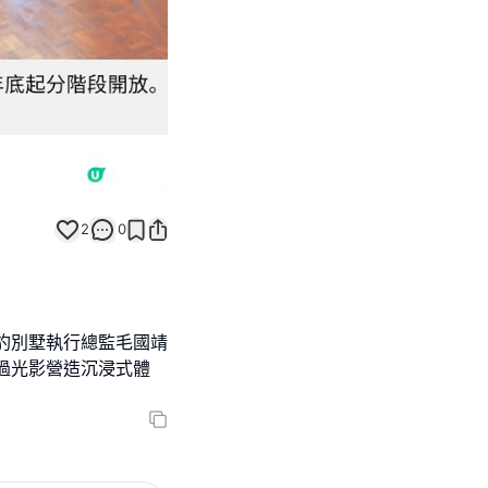
2
0
豹別墅執行總監毛國靖
透過光影營造沉浸式體