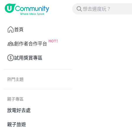
首頁
創作者合作平台
試用獎賞專區
熱門主題
親子專區
放電好去處
親子旅遊