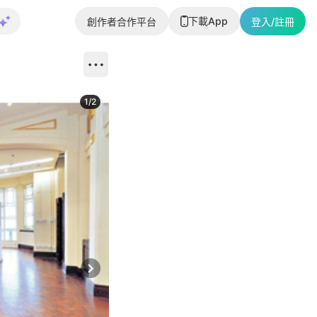
下載App
創作者合作平台
登入/註冊
1
/
2
即睇更多社
Next slide
返回帖文