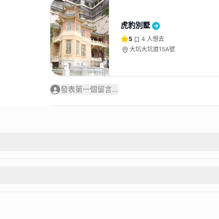
虎豹別墅
5
4
人想去
大坑大坑道15A號
發表第一個留言...