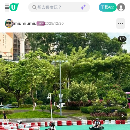
下載App
miumiumiu
2025/12/30
1
/
9
Next