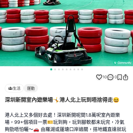
10
0
生活
運動
深圳新開室內遊樂場🤸港人北上玩到唔捨得走😆
港人北上又多個好去處！深圳新開呢間1.8萬呎室內遊樂
場，99+個項目一票🎫玩到夠，玩到腳軟都未玩完，冷氣
夠勁唔怕曬～🚗 由羅湖或蓮塘口岸過關，搭地鐵直達就玩