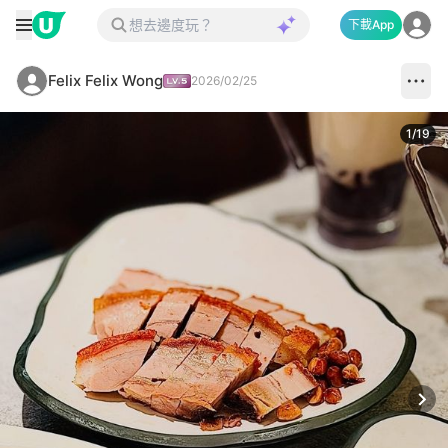
下載App
Felix Felix Wong
2026/02/25
1
/
19
Next