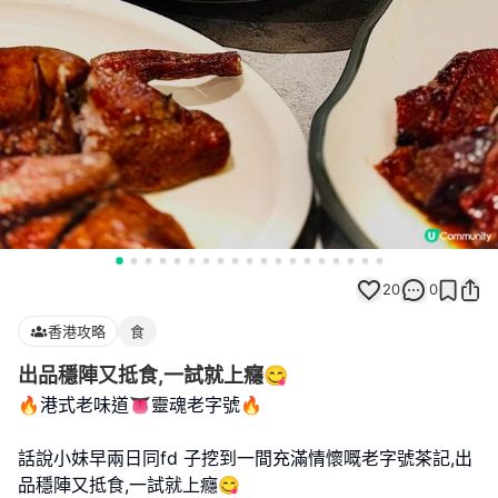
20
0
香港攻略
食
出品穩陣又抵食,一試就上癮😋
🔥港式老味道👅靈魂老字號🔥
話說小妹早兩日同fd 子挖到一間充滿情懷嘅老字號茶記,出
品穩陣又抵食,一試就上癮😋