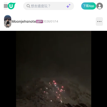
下載App
Moonjehsnote
2026/01/14