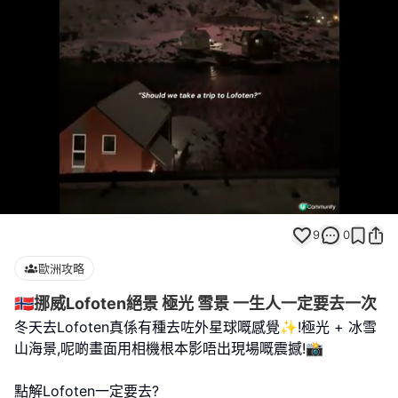
Loaded
:
Unmute
100.00%
9
0
歐洲攻略
🇳🇴挪威Lofoten絕景 極光 雪景 一生人一定要去一次
冬天去Lofoten真係有種去咗外星球嘅感覺✨!極光 + 冰雪
山海景,呢啲畫面用相機根本影唔出現場嘅震撼!📸
點解Lofoten一定要去?