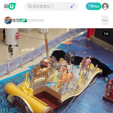
下載App
愉悅
2026/02/04
1
/
4
Next