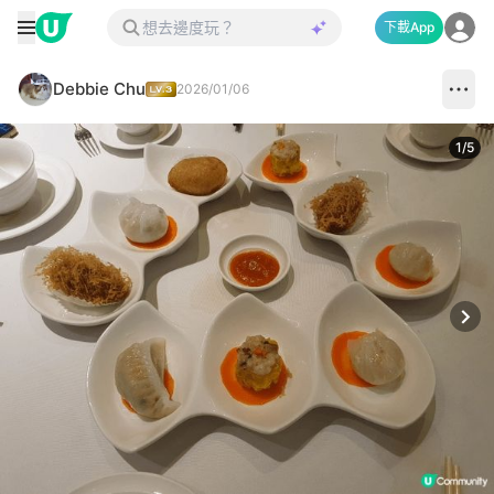
下載App
Debbie Chu
2026/01/06
1
/
5
Next