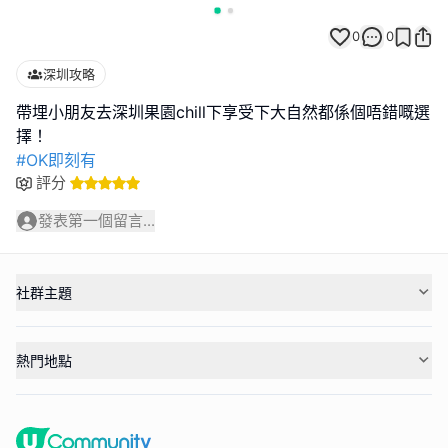
0
0
深圳攻略
帶埋小朋友去深圳果園chill下享受下大自然都係個唔錯嘅選
#OK即刻有
評分
發表第一個留言...
社群主題
熱門地點