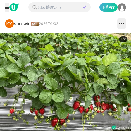
下載App
surewin
2026/01/02
1
/
2
Next