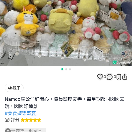
0
0
親子
Namco夾公仔好開心，職員態度友善，每星期都同囡囡去
#美食遊樂盛宴
評分
發表第一個留言...