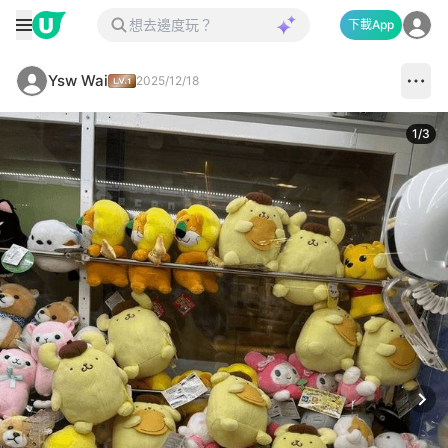
下載App
Ysw Wai
2025/12/18
1
/
3
Next