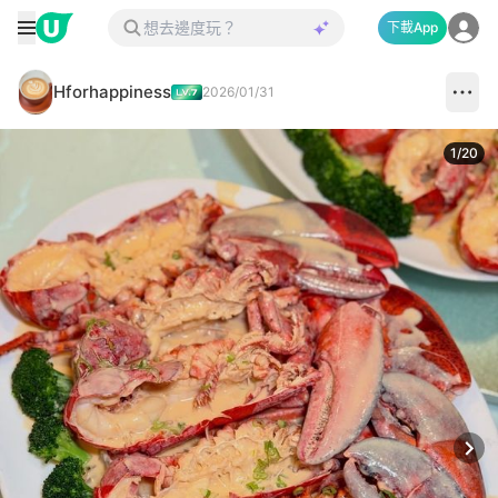
下載App
Hforhappiness
2026/01/31
1
/
20
Next