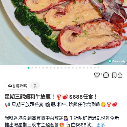
5
1
香港攻略
食
星期三龍蝦和牛放題！🦞🥩 $688任食！
📢 星期三放題盛宴‼️龍蝦､和牛､珍饈任你食到飽😋🦞🥩
想喺香港食到高質嘅中菜放題💁🏻‍♀️千祈唔好錯過凱悅軒全新
推出嘅星期三晚市主題套餐🤩 每位$688就
...
更多