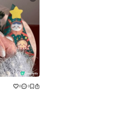
Next slide
0
0