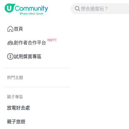
首頁
創作者合作平台
試用獎賞專區
熱門主題
親子專區
放電好去處
親子旅遊