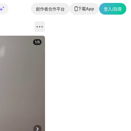
下載App
創作者合作平台
登入/註冊
1
/
5