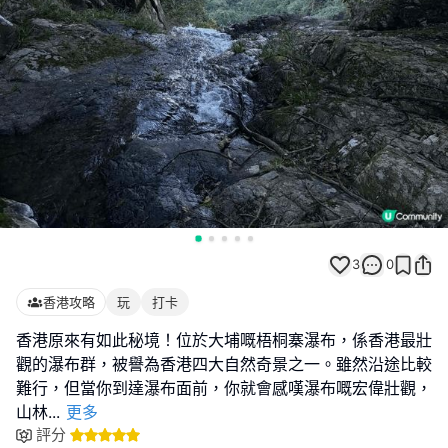
3
0
香港攻略
玩
打卡
香港原來有如此秘境！位於大埔嘅梧桐寨瀑布，係香港最壯
觀的瀑布群，被譽為香港四大自然奇景之一。雖然沿途比較
難行，但當你到達瀑布面前，你就會感嘆瀑布嘅宏偉壯觀，
山林
...
更多
評分