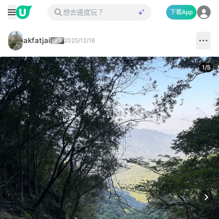
下載App
akfatjai
2025/12/16
1
/
5
Next