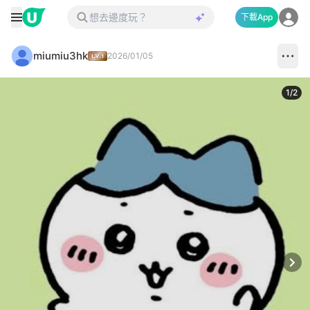
下載App
miumiu3hk
2026/01/05
1
/
2
Next