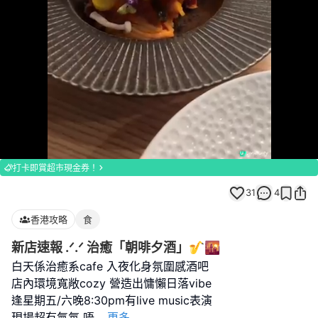
Loaded
:
Unmute
100.00%
打卡即賞超市現金券！
31
4
香港攻略
食
新店速報 .ᐟ.ᐟ 治癒「朝啡夕酒」🎷🌇
白天係治癒系cafe 入夜化身氛圍感酒吧
店內環境寬敞cozy 營造出慵懶日落vibe
逢星期五/六晚8:30pm有live music表演
現場超有氣氛 唔
...
更多