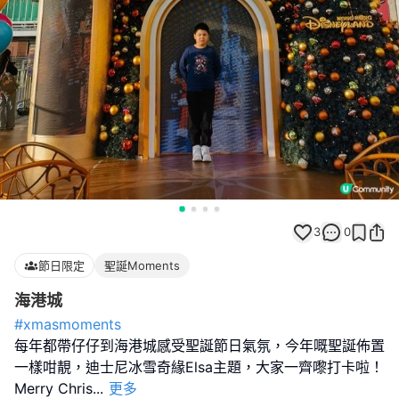
3
0
節日限定
聖誕Moments
海港城
#xmasmoments
每年都帶仔仔到海港城感受聖誕節日氣氛，今年嘅聖誕佈置
一樣咁靚，迪士尼冰雪奇緣Elsa主題，大家一齊嚟打卡啦！
Merry Chris
...
更多