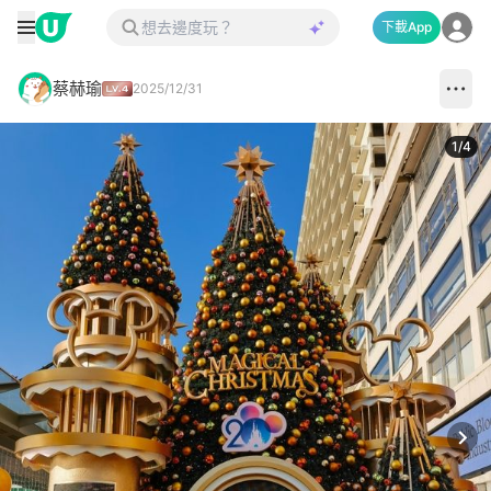
下載App
蔡赫瑜
2025/12/31
1
/
4
Next