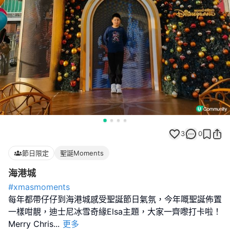
3
0
節日限定
聖誕Moments
海港城
#xmasmoments
每年都帶仔仔到海港城感受聖誕節日氣氛，今年嘅聖誕佈置
一樣咁靚，迪士尼冰雪奇緣Elsa主題，大家一齊嚟打卡啦！
Merry Chris
...
更多