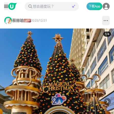
下載App
蔡赫瑜
2025/12/31
1
/
4
Next