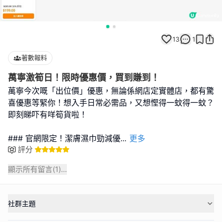
13
1
著數報料
萬寧激筍日！限時優惠價，買到賺到！
萬寧今次嘅「出位價」優惠，無論係網店定實體店，都有驚
喜優惠等緊你！想入手日常必需品，又想慳得一蚊得一蚊？
即刻睇吓有咩筍貨啦！
### 官網限定！潔膚濕巾勁減優
...
更多
評分
顯示所有留言(
1
)...
社群主題