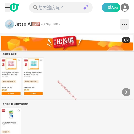
下載App
Jetso.AI
2026/06/02
1
/
2
Next