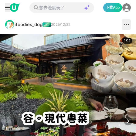
下載App
ifoodies_dog
2025/12/22
1
/
11
Next