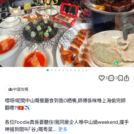
3
0
中國攻略
喂呀!呢間中山嘅餐廳食到我O晒嘴,師傅係咪喺上海偷完師
翻嚟?!🇭🇰✈
各位Foodie真係要聽住!我同屋企人喺中山過weekend,撞手
神搵到間叫｢谷｣嘅粵菜
...
更多