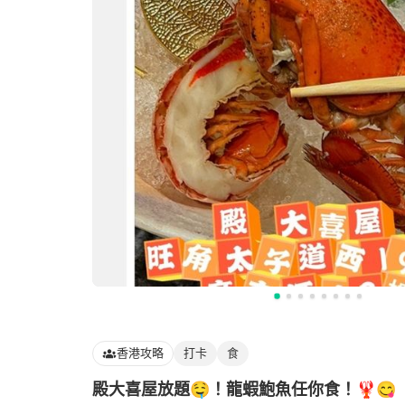
香港攻略
打卡
食
殿大喜屋放題🤤！龍蝦鮑魚任你食！🦞😋