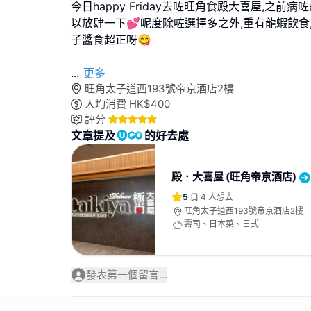
今日happy Friday去咗旺角食殿大喜屋,之前
以放肆一下💕呢度除咗選擇多之外,重有龍蝦飲食
子醬食超正呀😋
...
更多
旺角太子道西193號帝京酒店2樓
人均消費
HK$
400
評分
文章提及
的好去處
殿．大喜屋 (旺角帝京酒店)
5
4
人想去
旺角太子道西193號帝京酒店2樓
壽司、日本菜、日式
發表第一個留言...