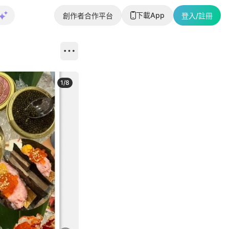
下載App
創作者合作平台
登入/註冊
1
/
8