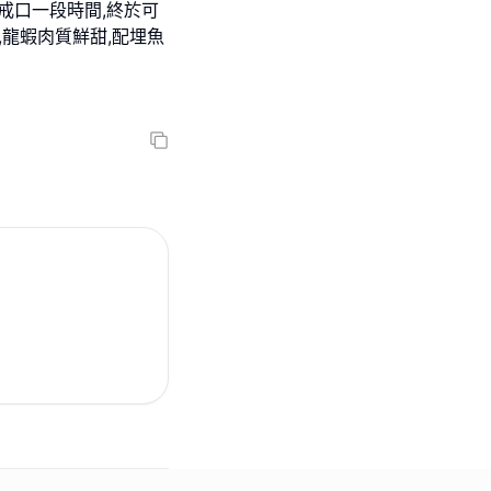
病咗戒口一段時間,終於可
,龍蝦肉質鮮甜,配埋魚