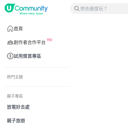
首頁
創作者合作平台
試用獎賞專區
熱門主題
親子專區
放電好去處
親子旅遊