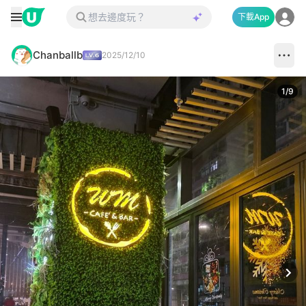
下載App
Chanballb
2025/12/10
1
/
9
Next