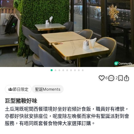
6
2
節日限定
聖誕Moments
巨型豬鞍好味
土瓜灣既呢間西餐環境好坐好岩傾計食飯，職員好有禮貌，
亦都好快就安排座位，呢度除左晚餐而家仲有聖誕派對到會
服務，有唔同既套餐食物俾大家選擇訂購。