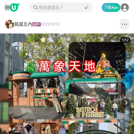
下載App
銘感五內
2025/12/12
1
/
12
Next