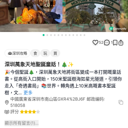
52
1
深圳攻略
食
玩
買
深圳萬象天地聖誕童話！🎄✨
🎉今個聖誕🎄，深圳萬象天地將街區變成一本打開嘅童話
書。從高街入口開始，150米聖誕樹海如星光隧道，引領你
走入「奇遇書局」📚世界。轉角遇上10米高嘅書本聖誕
樹，文
...
更多
中國廣東省深圳市南山區GXR4%2BJ6F 邮政编码:
518058
評分
顯示所有留言(
1
)...