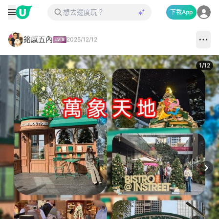
下載App
銘感五內
2025/12/12
1
/
12
Next