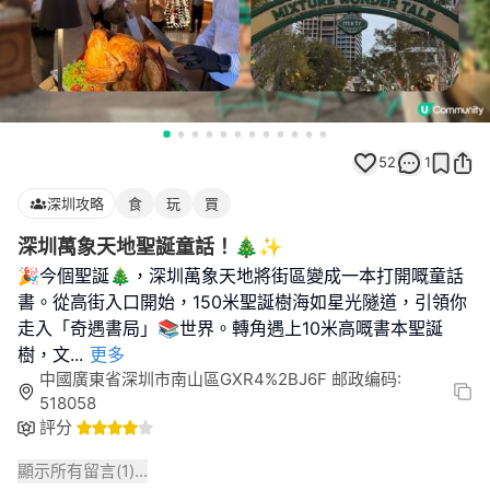
52
1
深圳攻略
食
玩
買
深圳萬象天地聖誕童話！🎄✨
🎉今個聖誕🎄，深圳萬象天地將街區變成一本打開嘅童話
書。從高街入口開始，150米聖誕樹海如星光隧道，引領你
走入「奇遇書局」📚世界。轉角遇上10米高嘅書本聖誕
樹，文
...
更多
中國廣東省深圳市南山區GXR4%2BJ6F 邮政编码:
518058
評分
顯示所有留言(
1
)...