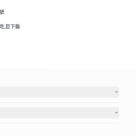
號
必吃,巨下飯