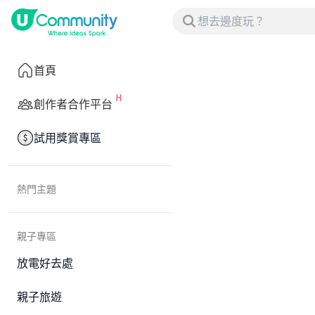
首頁
創作者合作平台
試用獎賞專區
熱門主題
親子專區
放電好去處
親子旅遊