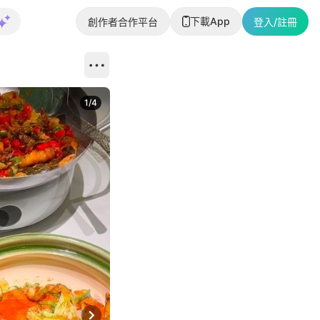
下載App
創作者合作平台
登入/註冊
1
/
4