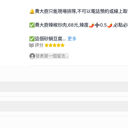
🔔費大廚只能現場排隊,不可以電話預約或線上取
✅費大廚辣椒炒肉,68元,辣度🌶️➕0.5🌶️,必點
✅這個砂鍋豆腐
...
更多
評分
發表第一個留言...