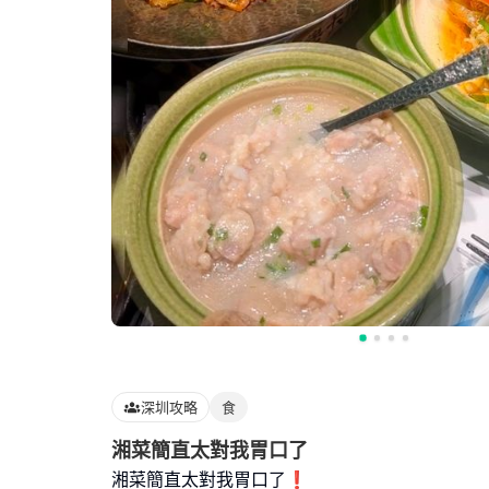
深圳攻略
食
湘菜簡直太對我胃口了
湘菜簡直太對我胃口了❗️