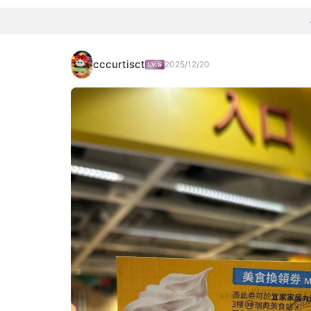
cccurtisct
2025/12/20