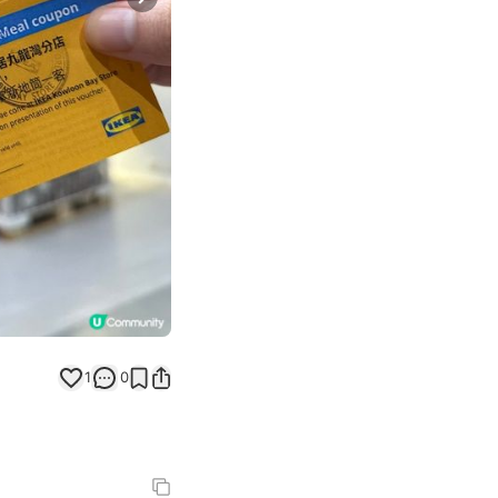
Next slide
1
0