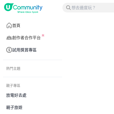
首頁
創作者合作平台
試用獎賞專區
熱門主題
親子專區
放電好去處
親子旅遊