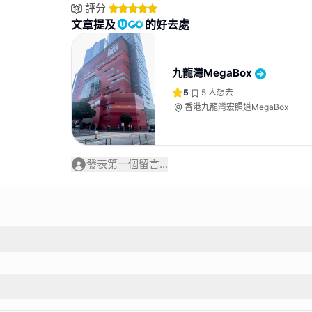
評分
文章提及
的好去處
九龍灣MegaBox
5
5
人想去
香港九龍灣宏照道MegaBox
發表第一個留言...