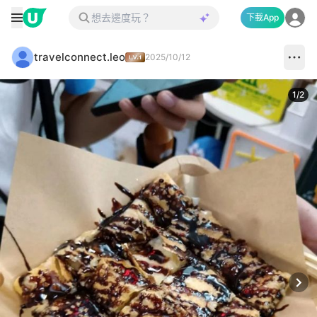
下載App
travelconnect.leo
2025/10/12
1
/
2
Next