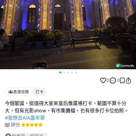
2
0
香港攻略
打卡
今個聖誕，挺值得大家來皇后像廣場打卡，範圍不算十分
#我想去AIA嘉年華
評分