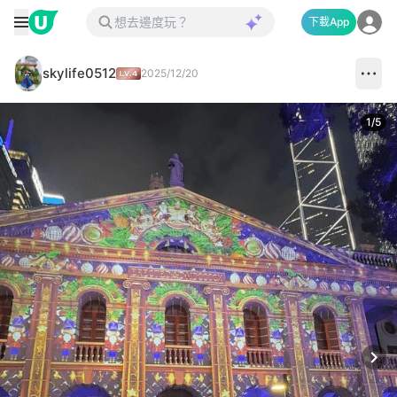
下載App
skylife0512
2025/12/20
1
/
5
Next